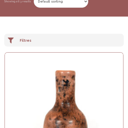
Showing all 3 results
En Stock / Disponible
Prix
25€
50€
25
31
38
44
50