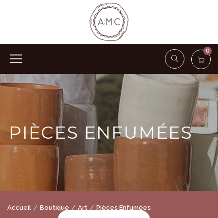
0
PIÈCES ENFUMÉES
Accueil
Boutique
Art
Pièces Enfumées