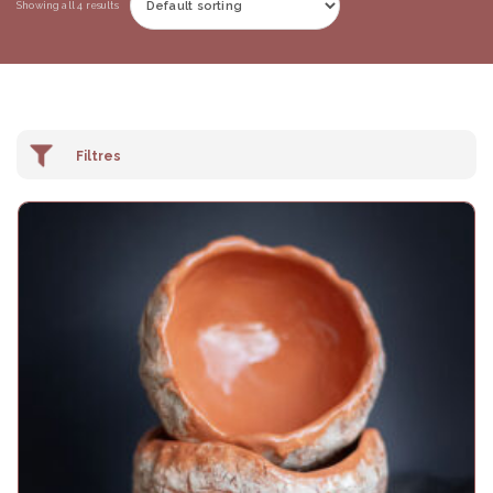
Showing all 4 results
En Stock / Disponible
Product categories
Art
(3)
Déco
(0)
Utilitaires
(1)
Les Collections
(0)