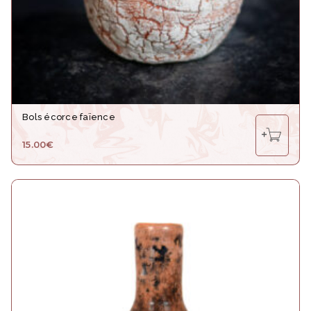
Non classé
(0)
Prix
15€
50€
15
24
33
41
50
Bols écorce faïence
15.00
€